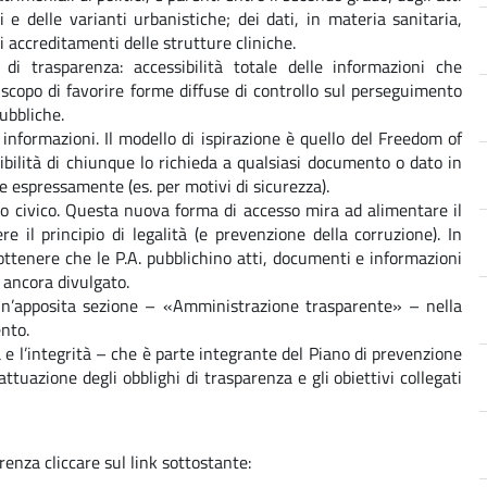
 e delle varianti urbanistiche; dei dati, in materia sanitaria,
li accreditamenti delle strutture cliniche.
di trasparenza: accessibilità totale delle informazioni che
lo scopo di favorire forme diffuse di controllo sul perseguimento
pubbliche.
lle informazioni. Il modello di ispirazione è quello del Freedom of
ibilità di chiunque lo richieda a qualsiasi documento o dato in
ude espressamente (es. per motivi di sicurezza).
sso civico. Questa nuova forma di accesso mira ad alimentare il
e il principio di legalità (e prevenzione della corruzione). In
 ottenere che le P.A. pubblichino atti, documenti e informazioni
 ancora divulgato.
re un’apposita sezione – «Amministrazione trasparente» – nella
ento.
a e l’integrità – che è parte integrante del Piano di prevenzione
ttuazione degli obblighi di trasparenza e gli obiettivi collegati
renza cliccare sul link sottostante: