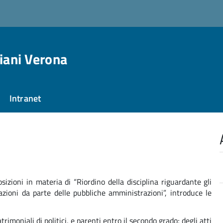
ziani Verona
Intranet
sizioni in materia di “Riordino della disciplina riguardante gli
mazioni da parte delle pubbliche amministrazioni”, introduce le
atrimoniali di politici, e parenti entro il secondo grado; degli atti