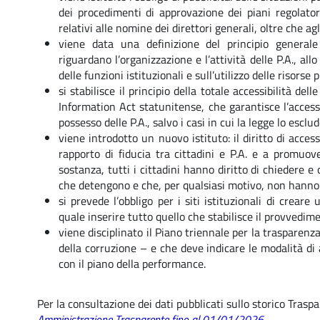
dei procedimenti di approvazione dei piani regolatori
relativi alle nomine dei direttori generali, oltre che ag
viene data una definizione del principio generale 
riguardano l’organizzazione e l’attività delle P.A., al
delle funzioni istituzionali e sull’utilizzo delle risorse 
si stabilisce il principio della totale accessibilità de
Information Act statunitense, che garantisce l’access
possesso delle P.A., salvo i casi in cui la legge lo escl
viene introdotto un nuovo istituto: il diritto di acce
rapporto di fiducia tra cittadini e P.A. e a promuover
sostanza, tutti i cittadini hanno diritto di chiedere e
che detengono e che, per qualsiasi motivo, non hanno
si prevede l’obbligo per i siti istituzionali di crea
quale inserire tutto quello che stabilisce il provvedim
viene disciplinato il Piano triennale per la trasparenz
della corruzione – e che deve indicare le modalità di a
con il piano della performance.
Per la consultazione dei dati pubblicati sullo storico Traspa
Amministrazione Trasparente fino al 01/01/2026